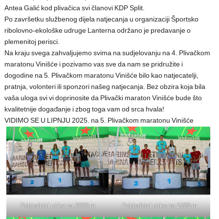
Antea Galić kod plivačica svi članovi KDP Split.
Po završetku službenog dijela natjecanja u organizaciji Športsko
ribolovno-ekološke udruge Lanterna održano je predavanje o
plemenitoj perisci.
Na kraju svega zahvaljujemo svima na sudjelovanju na 4. Plivačkom
maratonu Vinišće i pozivamo vas sve da nam se pridružite i
dogodine na 5. Plivačkom maratonu Vinišće bilo kao natjecatelji,
pratnja, volonteri ili sponzori našeg natjecanja. Bez obzira koja bila
vaša uloga svi vi doprinosite da Plivački maraton Vinišće bude što
kvalitetnije događanje i zbog toga vam od srca hvala!
VIDIMO SE U LIPNJU 2025. na 5. Plivačkom maratonu Vinišće
Pobjednici utrke na 3000 m
Pobjednici utrke na 1500 m