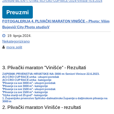
ZAVRSNI-BILTEN-1.-UTRKE-ACI-CRO-CUP-RACE-2024-Vinisce-15.6.2024
Preuzmi
FOTOGALERIJA 4. PLIVAČKI MARATON VINIŠĆE – Photo: Vilim
Bujević/ City Photo studioV
19. lipnja 2024.
Nekategorizirano
more.split
3. Plivački maraton "Vinišće" - Rezultati
ZAPISNIK-PRVENSTVA-HRVATSKE-NA-3000-m-Seniori-Vinisce-22.6.2023.
ACI CRO CUP RACE utrka - ukupni poredak
ACI CRO CUP RACE utrka - kategorije
"Plivanje za sve 3000 m" - ukupni poredak
"Plivanje za sve 3000 m" - kategorije
"Plivanje za sve 1500 m" - ukupni poredak
"Plivanje za sve 1500 m" - kategorije
"Utrka stariji od 25 god" - kategorije
1. Županijsko prvenstvo Splitsko-dalmatinske županije u daljinskom plivanju na
3000 m
2. Plivački maraton Vinišće - rezultati