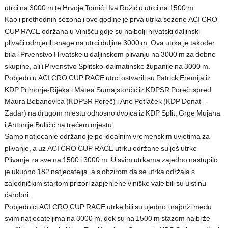
utrci na 3000 m te Hrvoje Tomić i Iva Rožić u utrci na 1500 m.
Kao i prethodnih sezona i ove godine je prva utrka sezone ACI CRO
CUP RACE održana u Vinišću gdje su najbolji hrvatski daljinski
plivači odmjerili snage na utrci duljine 3000 m. Ova utrka je također
bila i Prvenstvo Hrvatske u daljinskom plivanju na 3000 m za dobne
skupine, ali i Prvenstvo Splitsko-dalmatinske županije na 3000 m.
Pobjedu u ACI CRO CUP RACE utrci ostvarili su Patrick Eremija iz
KDP Primorje-Rijeka i Matea Sumajstorčić iz KDPSR Poreč ispred
Maura Bobanovića (KDPSR Poreč) i Ane Potlaček (KDP Donat –
Zadar) na drugom mjestu odnosno dvojca iz KDP Split, Grge Mujana
i Antonije Buličić na trećem mjestu.
Samo natjecanje održano je po idealnim vremenskim uvjetima za
plivanje, a uz ACI CRO CUP RACE utrku održane su još utrke
Plivanje za sve na 1500 i 3000 m. U svim utrkama zajedno nastupilo
je ukupno 182 natjecatelja, a s obzirom da se utrka održala s
zajedničkim startom prizori zapjenjene viniške vale bili su uistinu
čarobni.
Pobjednici ACI CRO CUP RACE utrke bili su ujedno i najbrži među
svim natjecateljima na 3000 m, dok su na 1500 m stazom najbrže