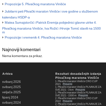
Propozicije 5. Plivačkog maratona Vinišće
Jubilarni peti Plivački maraton Vinišće i ove godine u službenom
kalendaru HSDP-a
Matea Sumajstorčić i Patrick Eremija pobjednici glavne utrke 4.
Plivačkog maratona Vinišće, Iva Rožić i Hrvoje Tomić slavili na 1500
m
Propozicije i vremenik 4. Plivačkog maratona Vinišće
Najnoviji komentari
Nema komentara za prikaz.
Arhiva
Rezultati dosadašnjih izdanja
Plivačkog maratona Vinišće
1. Plivački maraton Vinišće CRO CUP
svibanj 2026
2021
Preuzmi
svibanj 2025
1. Plivački maraton Vinišće PLIVANJE ZA
SVE 2021 - 3 km
Preuzmi
veljača 2025
1. Plivački maraton Vinišće PLIVANJE ZA
SVE 2021 - 1500 m
Preuzmi
lipanj 2024
2. Plivački maraton Vinišće CRO CUP
2022
Preuzmi
svibanj 2024
2. Plivački maraton Vinišće PLIVANJE ZA