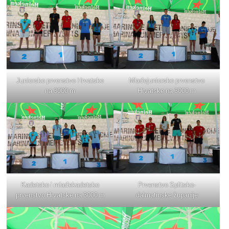
Juniorsko prvenstvo Hrvatske
Mlađejuniorsko prvenstvo
na 3000 m
Hrvatske na 3000 m
Kadetsko i mlađekadetsko
Prvenstvo Splitsko-
prvenstvo Hrvatske na 3000 m
dalmatinske županije