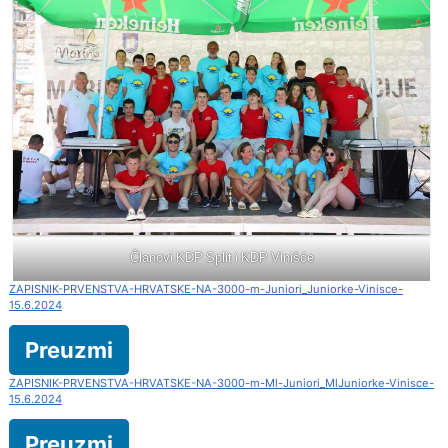
Članovi KDP Split i KDP Vinišće
ZAPISNIK-PRVENSTVA-HRVATSKE-NA-3000-m-Juniori_Juniorke-Vinisce-
15.6.2024
Preuzmi
ZAPISNIK-PRVENSTVA-HRVATSKE-NA-3000-m-Ml-Juniori_MlJuniorke-Vinisce-
15.6.2024
Preuzmi