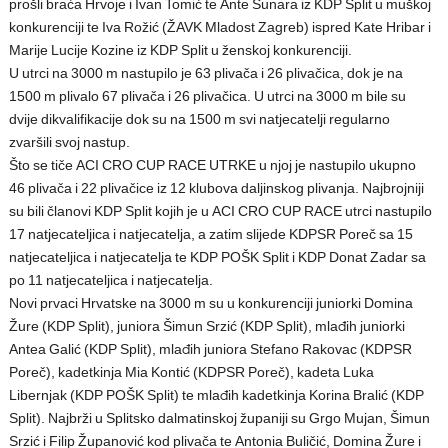
prošli braća Hrvoje i Ivan Tomić te Ante Sunara iz KDP Split u muškoj
konkurenciji te Iva Rožić (ŽAVK Mladost Zagreb) ispred Kate Hribar i
Marije Lucije Kozine iz KDP Split u ženskoj konkurenciji.
U utrci na 3000 m nastupilo je 63 plivača i 26 plivačica, dok je na
1500 m plivalo 67 plivača i 26 plivačica. U utrci na 3000 m bile su
dvije dikvalifikacije dok su na 1500 m svi natjecatelji regularno
zvaršili svoj nastup.
Što se tiče ACI CRO CUP RACE UTRKE u njoj je nastupilo ukupno
46 plivača i 22 plivačice iz 12 klubova daljinskog plivanja. Najbrojniji
su bili članovi KDP Split kojih je u ACI CRO CUP RACE utrci nastupilo
17 natjecateljica i natjecatelja, a zatim slijede KDPSR Poreč sa 15
natjecateljica i natjecatelja te KDP POŠK Split i KDP Donat Zadar sa
po 11 natjecateljica i natjecatelja.
Novi prvaci Hrvatske na 3000 m su u konkurenciji juniorki Domina
Žure (KDP Split), juniora Šimun Srzić (KDP Split), mlađih juniorki
Antea Galić (KDP Split), mlađih juniora Stefano Rakovac (KDPSR
Poreč), kadetkinja Mia Kontić (KDPSR Poreč), kadeta Luka
Libernjak (KDP POŠK Split) te mlađih kadetkinja Korina Bralić (KDP
Split). Najbrži u Splitsko dalmatinskoj županiji su Grgo Mujan, Šimun
Srzić i Filip Županović kod plivača te Antonia Buličić, Domina Žure i