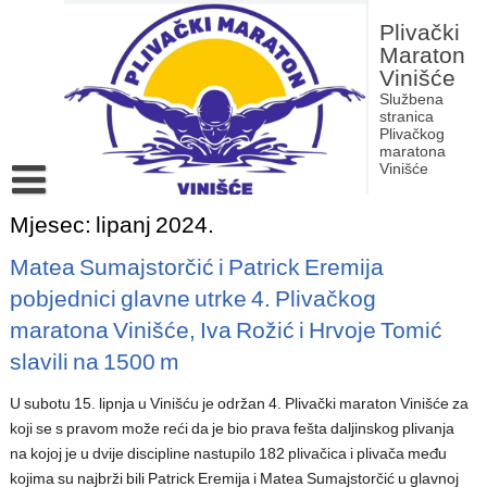
Skip
to
Plivački
content
Maraton
Vinišće
Službena
stranica
Plivačkog
maratona
Vinišće
Povijest Plivačkog maratona Vinišće
Mjesec:
lipanj 2024.
Rezultati dosadašnjih izdanja Plivačkog maratona Vinišće
Matea Sumajstorčić i Patrick Eremija
pobjednici glavne utrke 4. Plivačkog
maratona Vinišće, Iva Rožić i Hrvoje Tomić
slavili na 1500 m
U subotu 15. lipnja u Vinišću je održan 4. Plivački maraton Vinišće za
koji se s pravom može reći da je bio prava fešta daljinskog plivanja
na kojoj je u dvije discipline nastupilo 182 plivačica i plivača među
kojima su najbrži bili Patrick Eremija i Matea Sumajstorčić u glavnoj