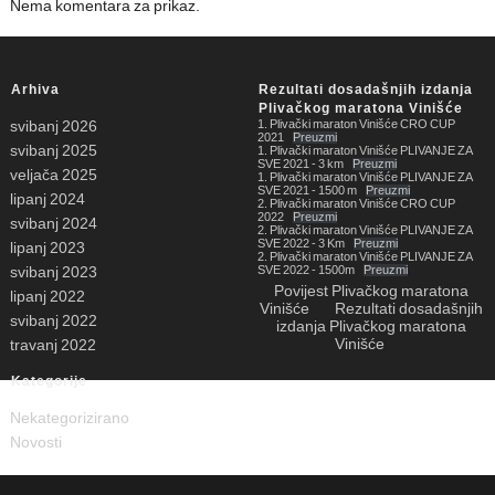
Nema komentara za prikaz.
Arhiva
Rezultati dosadašnjih izdanja
Plivačkog maratona Vinišće
1. Plivački maraton Vinišće CRO CUP
svibanj 2026
2021
Preuzmi
svibanj 2025
1. Plivački maraton Vinišće PLIVANJE ZA
SVE 2021 - 3 km
Preuzmi
veljača 2025
1. Plivački maraton Vinišće PLIVANJE ZA
SVE 2021 - 1500 m
Preuzmi
lipanj 2024
2. Plivački maraton Vinišće CRO CUP
2022
Preuzmi
svibanj 2024
2. Plivački maraton Vinišće PLIVANJE ZA
SVE 2022 - 3 Km
Preuzmi
lipanj 2023
2. Plivački maraton Vinišće PLIVANJE ZA
SVE 2022 - 1500m
Preuzmi
svibanj 2023
Povijest Plivačkog maratona
lipanj 2022
Vinišće
Rezultati dosadašnjih
svibanj 2022
izdanja Plivačkog maratona
Vinišće
travanj 2022
Kategorije
Nekategorizirano
Novosti