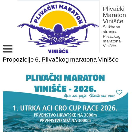
Skip
to
Plivački
content
Maraton
Vinišće
Službena
stranica
Plivačkog
maratona
Vinišće
Propozicije 6. Plivačkog maratona Vinišće
Povijest Plivačkog maratona Vinišće
Rezultati dosadašnjih izdanja Plivačkog maratona Vinišće