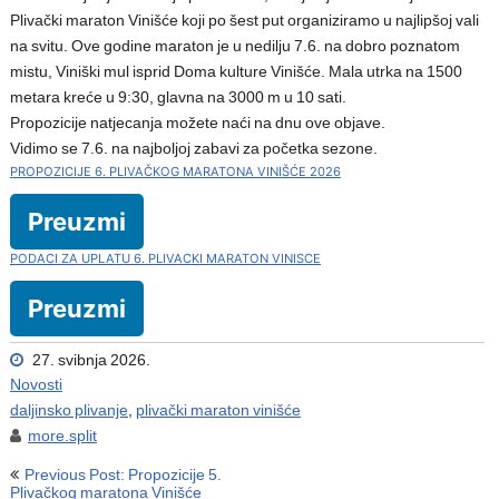
Plivački maraton Vinišće koji po šest put organiziramo u najlipšoj vali
na svitu. Ove godine maraton je u nedilju 7.6. na dobro poznatom
mistu, Viniški mul isprid Doma kulture Vinišće. Mala utrka na 1500
metara kreće u 9:30, glavna na 3000 m u 10 sati.
Propozicije natjecanja možete naći na dnu ove objave.
Vidimo se 7.6. na najboljoj zabavi za početka sezone.
PROPOZICIJE 6. PLIVAČKOG MARATONA VINIŠĆE 2026
Preuzmi
PODACI ZA UPLATU 6. PLIVACKI MARATON VINISCE
Preuzmi
27. svibnja 2026.
Novosti
daljinsko plivanje
,
plivački maraton vinišće
more.split
Navigacija
Previous Post: Propozicije 5.
objava
Plivačkog maratona Vinišće