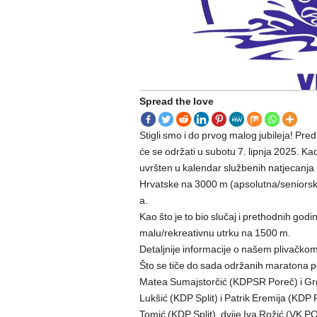
Spread the love
Stigli smo i do prvog malog jubileja! Pr
će se održati u subotu 7. lipnja 2025. Ka
uvršten u kalendar službenih natjecanja 
Hrvatske na 3000 m (apsolutna/seniorsk
a.
Kao što je to bio slučaj i prethodnih go
malu/rekreativnu utrku na 1500 m.
Detaljnije informacije o našem plivačk
Što se tiče do sada održanih maratona po
Matea Sumajstorčić (KDPSR Poreč) i Grgo
Lukšić (KDP Split) i Patrik Eremija (KDP 
Tomić (KDP Split), dvije Iva Rožić (VK 