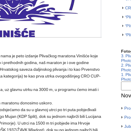
CRO
"Pl
"Pl
"Pl
Fotog
3. Pl
ed nama je peto izdanje Plivačkog maratona Vinišće koje
Photo
o i prethodnih godina, naš maraton je i ove godine
2. Pl
Hrvatskog saveza daljinskog plivanja i to kao Prvenstvo
Photo
1. Pl
a kategorija) te kao prva utrka ovogodišnjeg CRO CUP-
Photo
dina, uz glavnu utrku na 3000 m, u programu ćemo imati i
Nov
om maratonu donosimo uskoro.
Pro
dsjećamo da su u glavnoj utrci po tri puta pobjeđivali
 Mujan (KDP Split), dok su jednom najbrži bili Lucijana
Pro
Primorje). U utrci na 1500 m tri pobjede ima Hrvoje
Jub
POŠK 1937/ŽAVK Mladost), dok su po jednom najbrži bili