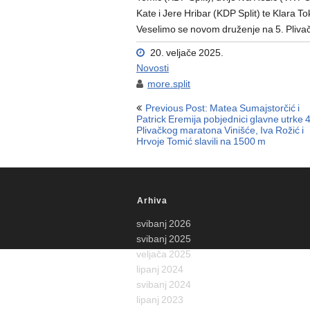
Kate i Jere Hribar (KDP Split) te Klara T
Veselimo se novom druženje na 5. Pliv
20. veljače 2025.
Novosti
more.split
Navigacija
Previous Post: Matea Sumajstorčić i
objava
Patrick Eremija pobjednici glavne utrke 4
Plivačkog maratona Vinišće, Iva Rožić i
Hrvoje Tomić slavili na 1500 m
Arhiva
svibanj 2026
svibanj 2025
veljača 2025
lipanj 2024
svibanj 2024
lipanj 2023