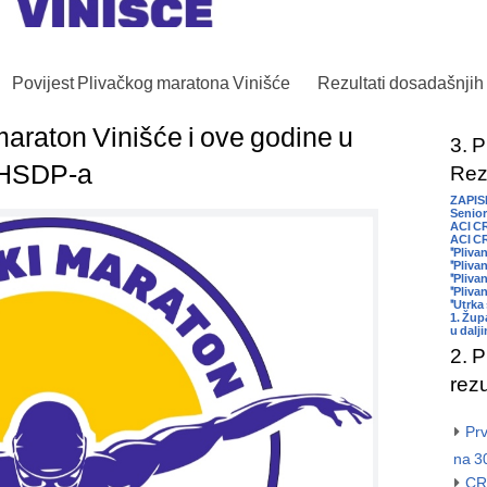
Povijest Plivačkog maratona Vinišće
Rezultati dosadašnjih
 maraton Vinišće i ove godine u
3. P
 HSDP-a
Rezu
ZAPIS
Senior
ACI C
ACI CR
"Pliva
"Plivan
"Pliva
"Plivan
"Utrka 
1. Žup
u dalj
2. P
rezu
Prv
na 3
CR