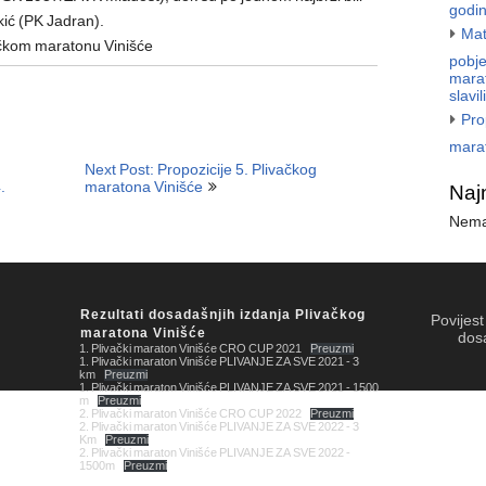
godi
okić (PK Jadran).
Mat
ačkom maratonu Vinišće
pobje
marat
slavi
Pro
mara
Next Post: Propozicije 5. Plivačkog
.
maratona Vinišće
Naj
Nema
Rezultati dosadašnjih izdanja Plivačkog
Povijes
maratona Vinišće
dos
1. Plivački maraton Vinišće CRO CUP 2021
Preuzmi
1. Plivački maraton Vinišće PLIVANJE ZA SVE 2021 - 3
km
Preuzmi
1. Plivački maraton Vinišće PLIVANJE ZA SVE 2021 - 1500
m
Preuzmi
2. Plivački maraton Vinišće CRO CUP 2022
Preuzmi
2. Plivački maraton Vinišće PLIVANJE ZA SVE 2022 - 3
Km
Preuzmi
2. Plivački maraton Vinišće PLIVANJE ZA SVE 2022 -
1500m
Preuzmi