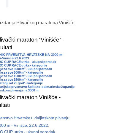
 izdanja Plivačkog maratona Vinišće
livački maraton "Vinišće" -
ltati
NIK-PRVENSTVA-HRVATSKE-NA-3000-m-
i-Vinisce-22.6.2023.
RO CUP RACE utrka - ukupni poredak
O CUP RACE utrka - kategorije
nje za sve 3000 m" - ukupni poredak
je za sve 3000 m" - kategorije
nje za sve 1500 m" - ukupni poredak
je za sve 1500 m" - kategorije
stariji od 25 god" - kategorije
anijsko prvenstvo Splitsko-dalmatinske županije
inskom plivanju na 3000 m
livački maraton Vinišće -
ltati
enstvo Hrvatske u daljinskom plivanju
000 m - Vinišće, 22.6.2022.
O CUP utrka - ukupni poredak