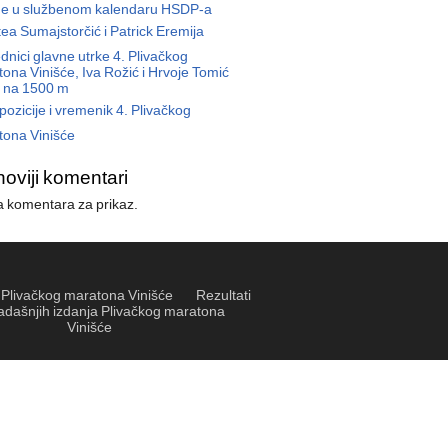
ne u službenom kalendaru HSDP-a
ea Sumajstorčić i Patrick Eremija
dnici glavne utrke 4. Plivačkog
ona Vinišće, Iva Rožić i Hrvoje Tomić
li na 1500 m
pozicije i vremenik 4. Plivačkog
tona Vinišće
noviji komentari
 komentara za prikaz.
t Plivačkog maratona Vinišće
Rezultati
adašnjih izdanja Plivačkog maratona
Vinišće