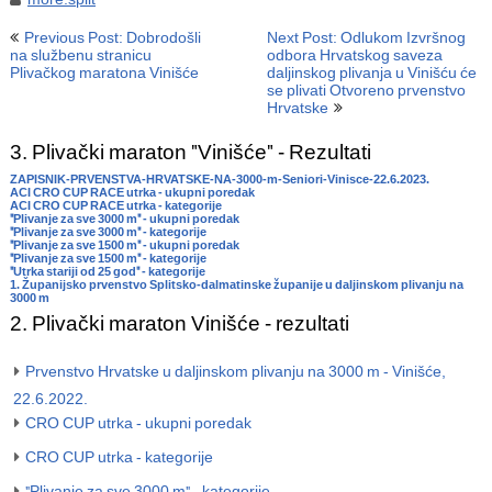
Navigacija
Previous Post: Dobrodošli
Next Post: Odlukom Izvršnog
objava
na službenu stranicu
odbora Hrvatskog saveza
Plivačkog maratona Vinišće
daljinskog plivanja u Vinišću će
se plivati Otvoreno prvenstvo
Hrvatske
3. Plivački maraton "Vinišće" - Rezultati
ZAPISNIK-PRVENSTVA-HRVATSKE-NA-3000-m-Seniori-Vinisce-22.6.2023.
ACI CRO CUP RACE utrka - ukupni poredak
ACI CRO CUP RACE utrka - kategorije
"Plivanje za sve 3000 m" - ukupni poredak
"Plivanje za sve 3000 m" - kategorije
"Plivanje za sve 1500 m" - ukupni poredak
"Plivanje za sve 1500 m" - kategorije
"Utrka stariji od 25 god" - kategorije
1. Županijsko prvenstvo Splitsko-dalmatinske županije u daljinskom plivanju na
3000 m
2. Plivački maraton Vinišće - rezultati
Prvenstvo Hrvatske u daljinskom plivanju na 3000 m - Vinišće,
22.6.2022.
CRO CUP utrka - ukupni poredak
CRO CUP utrka - kategorije
"Plivanje za sve 3000 m" - kategorije