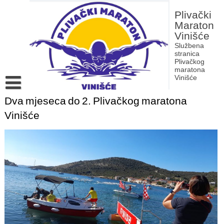
Skip
to
Plivački
content
Maraton
Vinišće
Službena
stranica
Plivačkog
maratona
Vinišće
Dva mjeseca do 2. Plivačkog maratona
Povijest Plivačkog maratona Vinišće
Vinišće
Rezultati dosadašnjih izdanja Plivačkog maratona Vinišće