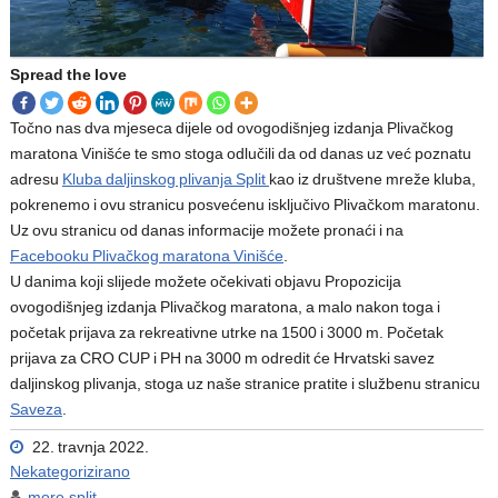
Spread the love
Točno nas dva mjeseca dijele od ovogodišnjeg izdanja Plivačkog
maratona Vinišće te smo stoga odlučili da od danas uz već poznatu
adresu
Kluba daljinskog plivanja Split
kao iz društvene mreže kluba,
pokrenemo i ovu stranicu posvećenu isključivo Plivačkom maratonu.
Uz ovu stranicu od danas informacije možete pronaći i na
Facebooku Plivačkog maratona Vinišće
.
U danima koji slijede možete očekivati objavu Propozicija
ovogodišnjeg izdanja Plivačkog maratona, a malo nakon toga i
početak prijava za rekreativne utrke na 1500 i 3000 m. Početak
prijava za CRO CUP i PH na 3000 m odredit će Hrvatski savez
daljinskog plivanja, stoga uz naše stranice pratite i službenu stranicu
Saveza
.
22. travnja 2022.
Nekategorizirano
more.split