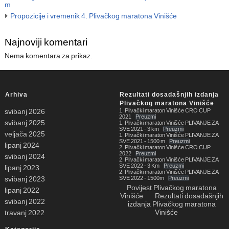
m
Propozicije i vremenik 4. Plivačkog maratona Vinišće
Najnoviji komentari
Nema komentara za prikaz.
Arhiva
Rezultati dosadašnjih izdanja
Plivačkog maratona Vinišće
1. Plivački maraton Vinišće CRO CUP
svibanj 2026
2021
Preuzmi
svibanj 2025
1. Plivački maraton Vinišće PLIVANJE ZA
SVE 2021 - 3 km
Preuzmi
veljača 2025
1. Plivački maraton Vinišće PLIVANJE ZA
SVE 2021 - 1500 m
Preuzmi
lipanj 2024
2. Plivački maraton Vinišće CRO CUP
2022
Preuzmi
svibanj 2024
2. Plivački maraton Vinišće PLIVANJE ZA
SVE 2022 - 3 Km
Preuzmi
lipanj 2023
2. Plivački maraton Vinišće PLIVANJE ZA
SVE 2022 - 1500m
Preuzmi
svibanj 2023
Povijest Plivačkog maratona
lipanj 2022
Vinišće
Rezultati dosadašnjih
svibanj 2022
izdanja Plivačkog maratona
Vinišće
travanj 2022