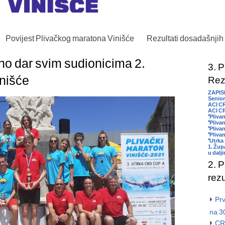
Povijest Plivačkog maratona Vinišće
Rezultati dosadašnjih
no dar svim sudionicima 2.
3. P
nišće
Rezu
ZAPIS
Senior
ACI C
ACI CR
"Pliva
"Plivan
"Pliva
"Plivan
"Utrka 
1. Žup
u dalj
2. P
rezu
Prv
na 3
CR