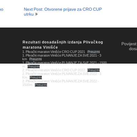
no
Next Post: Otvorene prijave za CRO CUP
utrku
Rezultati dosadašnjih izdanja Plivačkog
Povijes
maratona Vinišće
dos
1. Plivački maraton Vinišće CRO CUP 2021
Preuzmi
1. Plivački maraton Vinišće PLIVANJE ZA SVE 2021 - 3
km
Preuzmi
1. Plivački maraton Vinišće PLIVANJE ZA SVE 2021 - 1500
m
Preuzmi
2. Plivački maraton Vinišće CRO CUP 2022
Preuzmi
2. Plivački maraton Vinišće PLIVANJE ZA SVE 2022 - 3
Km
Preuzmi
2. Plivački maraton Vinišće PLIVANJE ZA SVE 2022 -
1500m
Preuzmi