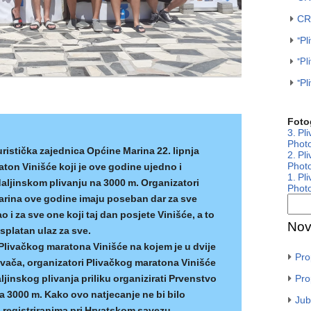
CRO
"Pl
"Pl
"Pl
Fotog
3. Pl
Photo
Turistička zajednica Općine Marina 22. lipnja
2. Pl
Photo
raton Vinišće koji je ove godine ujedno i
1. Pl
aljinskom plivanju na 3000 m. Organizatori
Photo
rina ove godine imaju poseban dar za sve
i za sve one koji taj dan posjete Vinišće, a to
Nov
splatan ulaz za sve.
livačkog maratona Vinišće na kojem je u dvije
Pro
livača, organizatori Plivačkog maratona Vinišće
jinskog plivanja priliku organizirati Prvenstvo
Pro
a 3000 m. Kako ovo natjecanje ne bi bilo
Jub
 registriranima pri Hrvatskom savezu