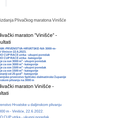
 izdanja Plivačkog maratona Vinišće
livački maraton "Vinišće" -
ltati
NIK-PRVENSTVA-HRVATSKE-NA-3000-m-
i-Vinisce-22.6.2023.
RO CUP RACE utrka - ukupni poredak
O CUP RACE utrka - kategorije
nje za sve 3000 m" - ukupni poredak
je za sve 3000 m" - kategorije
nje za sve 1500 m" - ukupni poredak
je za sve 1500 m" - kategorije
stariji od 25 god" - kategorije
anijsko prvenstvo Splitsko-dalmatinske županije
inskom plivanju na 3000 m
livački maraton Vinišće -
ltati
enstvo Hrvatske u daljinskom plivanju
000 m - Vinišće, 22.6.2022.
O CUP utrka - ukupni poredak