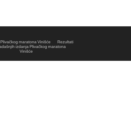
t Plivačkog maratona Vinišće
Rezultati
adašnjih izdanja Plivačkog maratona
Vinišće