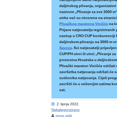
daljinskog plivanja, organizatori
nazivom „Plivanje za sve 3000 m“ 
utrke već su otvorene na stranic
Plivačkog maratona Vinišće
na ko
Prijave natjecatelja registrirani
nastup u CRO CUP konkurenciji k
daljinskom plivanju na 3000 m vrš
Saveza
. Svi natjecatelji prijavlj
CUP/PH utrci ili utrci „Plivanje 
prvenstva Hrvatske u daljinskom
Plivački maraton Vinišće održati 
završetka natjecanja održati će s
sudionika natjecanja. Cijeli pr
završiti će u večernjim satima k
sat.
2. lipnja 2022.
Nekategorizirano
more.split