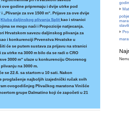
godi
 i ove godine pripremaju i dvije utrke pod
Mat
i „Plivanje za sve 1500 m“. Prijave za ove dvije
pobje
i
Kluba daljinskog plivanja Split
kao i stranici
marat
slavi
jima se mogu naći i Propozicije natjecanja.
Pro
h pri Hrvatskom savezu daljinskog plivanja za
mara
ao i konkurenciji Prvenstva Hrvatske u
iti će se putem sustava za prijavu na stranici
Naj
eni za utrke na 3000 m bilo da se radi o CRO
Nema
za sve 3000 m“ ulaze u konkurenciju Otvorenog
 plivanju na 3000 m.
će se 22.6. sa startom u 10 sati. Nakon
e proglašenje najboljih izajednički ručak svih
ogram ovogodišnjeg Plivačkog maratona Vinišće
oncertom grupe Dalmatino koji će započeti u 21