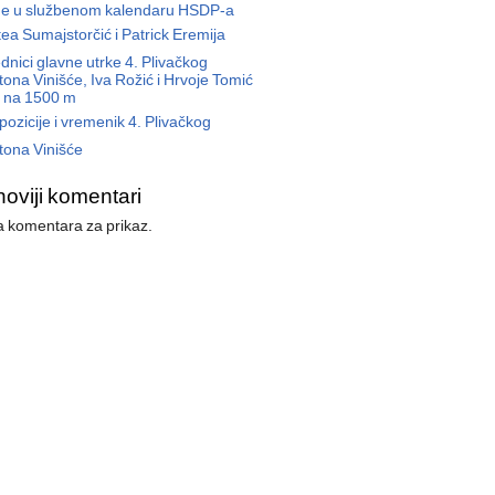
ne u službenom kalendaru HSDP-a
ea Sumajstorčić i Patrick Eremija
dnici glavne utrke 4. Plivačkog
ona Vinišće, Iva Rožić i Hrvoje Tomić
li na 1500 m
pozicije i vremenik 4. Plivačkog
tona Vinišće
noviji komentari
 komentara za prikaz.