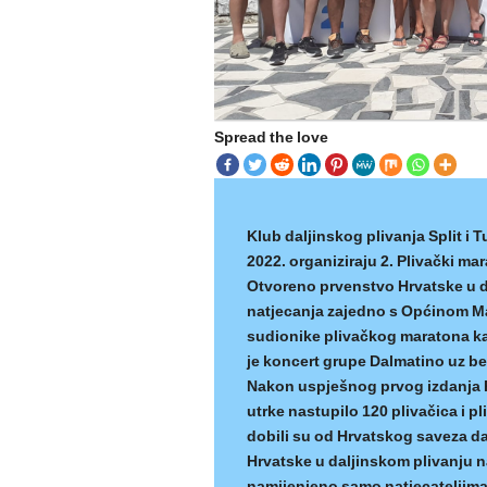
Spread the love
Klub daljinskog plivanja Split i 
2022. organiziraju 2. Plivački ma
Otvoreno prvenstvo Hrvatske u d
natjecanja zajedno s Općinom Ma
sudionike plivačkog maratona kao 
je koncert grupe Dalmatino uz be
Nakon uspješnog prvog izdanja P
utrke nastupilo 120 plivačica i p
dobili su od Hrvatskog saveza dal
Hrvatske u daljinskom plivanju n
namijenjeno samo natjecateljima